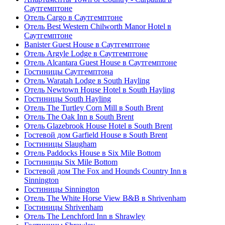
Саутгемптоне
Отель Cargo в Саутгемптоне
Отель Best Western Chilworth Manor Hotel в
Саутгемптоне
Banister Guest House в Саутгемптоне
Отель Argyle Lodge в Саутгемптоне
Отель Alcantara Guest House в Саутгемптоне
Гостиницы Саутгемптона
Отель Waratah Lodge в South Hayling
Отель Newtown House Hotel в South Hayling
Гостиницы South Hayling
Отель The Turtley Corn Mill в South Brent
Отель The Oak Inn в South Brent
Отель Glazebrook House Hotel в South Brent
Гостевой дом Garfield House в South Brent
Гостиницы Slaugham
Отель Paddocks House в Six Mile Bottom
Гостиницы Six Mile Bottom
Гостевой дом The Fox and Hounds Country Inn в
Sinnington
Гостиницы Sinnington
Отель The White Horse View B&B в Shrivenham
Гостиницы Shrivenham
Отель The Lenchford Inn в Shrawley