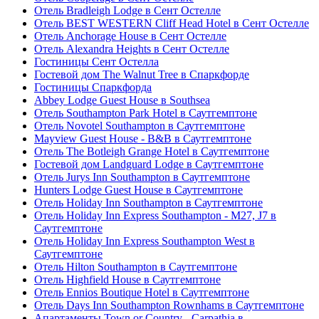
Отель Bradleigh Lodge в Сент Остелле
Отель BEST WESTERN Cliff Head Hotel в Сент Остелле
Отель Anchorage House в Сент Остелле
Отель Alexandra Heights в Сент Остелле
Гостиницы Сент Остелла
Гостевой дом The Walnut Tree в Спаркфорде
Гостиницы Спаркфорда
Abbey Lodge Guest House в Southsea
Отель Southampton Park Hotel в Саутгемптоне
Отель Novotel Southampton в Саутгемптоне
Mayview Guest House - B&B в Саутгемптоне
Отель The Botleigh Grange Hotel в Саутгемптоне
Гостевой дом Landguard Lodge в Саутгемптоне
Отель Jurys Inn Southampton в Саутгемптоне
Hunters Lodge Guest House в Саутгемптоне
Отель Holiday Inn Southampton в Саутгемптоне
Отель Holiday Inn Express Southampton - M27, J7 в
Саутгемптоне
Отель Holiday Inn Express Southampton West в
Саутгемптоне
Отель Hilton Southampton в Саутгемптоне
Отель Highfield House в Саутгемптоне
Отель Ennios Boutique Hotel в Саутгемптоне
Отель Days Inn Southampton Rownhams в Саутгемптоне
Апартаменты Town or Country - Carpathia в