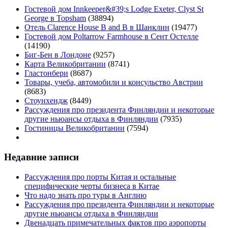
Гостевой дом Innkeeper&#39;s Lodge Exeter, Clyst St
George в Topsham
(38894)
Отель Clarence House B and B в Шанклин
(19477)
Гостевой дом Poltarrow Farmhouse в Сент Остелле
(14190)
Биг-Бен в Лондоне
(9257)
Карта Великобритании
(8741)
Гластонбери
(8687)
Товары, учеба, автомобили и консульство Австрии
(8683)
Стоунхендж
(8449)
Рассуждения про президента Финляндии и некоторые
другие ньюансы отдыха в Финляндии
(7935)
Гостиницы Великобритании
(7594)
Недавние записи
Рассуждения про порты Китая и остальные
специфические черты бизнеса в Китае
Что надо знать про туры в Англию
Рассуждения про президента Финляндии и некоторые
другие ньюансы отдыха в Финляндии
Двенадцать примечательных фактов про аэропорты