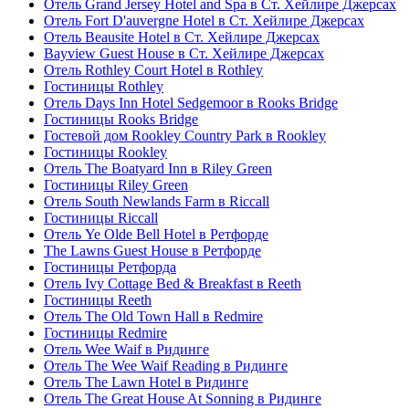
Отель Grand Jersey Hotel and Spa в Ст. Хейлире Джерсах
Отель Fort D'auvergne Hotel в Ст. Хейлире Джерсах
Отель Beausite Hotel в Ст. Хейлире Джерсах
Bayview Guest House в Ст. Хейлире Джерсах
Отель Rothley Court Hotel в Rothley
Гостиницы Rothley
Отель Days Inn Hotel Sedgemoor в Rooks Bridge
Гостиницы Rooks Bridge
Гостевой дом Rookley Country Park в Rookley
Гостиницы Rookley
Отель The Boatyard Inn в Riley Green
Гостиницы Riley Green
Отель South Newlands Farm в Riccall
Гостиницы Riccall
Отель Ye Olde Bell Hotel в Ретфорде
The Lawns Guest House в Ретфорде
Гостиницы Ретфорда
Отель Ivy Cottage Bed & Breakfast в Reeth
Гостиницы Reeth
Отель The Old Town Hall в Redmire
Гостиницы Redmire
Отель Wee Waif в Ридинге
Отель The Wee Waif Reading в Ридинге
Отель The Lawn Hotel в Ридинге
Отель The Great House At Sonning в Ридинге