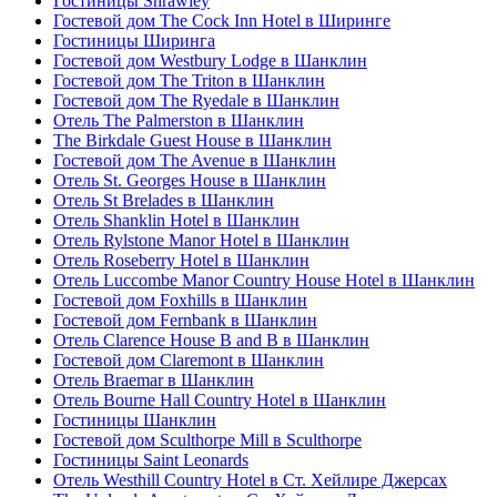
Гостиницы Shrawley
Гостевой дом The Cock Inn Hotel в Ширинге
Гостиницы Ширинга
Гостевой дом Westbury Lodge в Шанклин
Гостевой дом The Triton в Шанклин
Гостевой дом The Ryedale в Шанклин
Отель The Palmerston в Шанклин
The Birkdale Guest House в Шанклин
Гостевой дом The Avenue в Шанклин
Отель St. Georges House в Шанклин
Отель St Brelades в Шанклин
Отель Shanklin Hotel в Шанклин
Отель Rylstone Manor Hotel в Шанклин
Отель Roseberry Hotel в Шанклин
Отель Luccombe Manor Country House Hotel в Шанклин
Гостевой дом Foxhills в Шанклин
Гостевой дом Fernbank в Шанклин
Отель Clarence House B and B в Шанклин
Гостевой дом Claremont в Шанклин
Отель Braemar в Шанклин
Отель Bourne Hall Country Hotel в Шанклин
Гостиницы Шанклин
Гостевой дом Sculthorpe Mill в Sculthorpe
Гостиницы Saint Leonards
Отель Westhill Country Hotel в Ст. Хейлире Джерсах