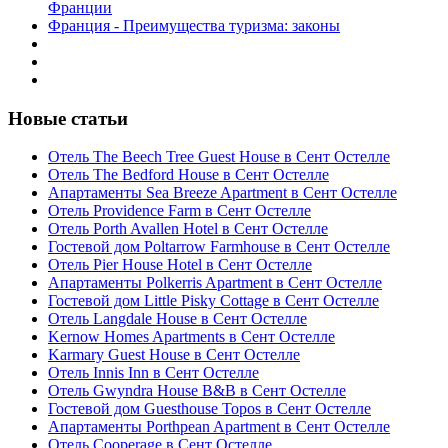
Франции
Франция - Преимущества туризма: законы
Новые статьи
Отель The Beech Tree Guest House в Сент Остелле
Отель The Bedford House в Сент Остелле
Апартаменты Sea Breeze Apartment в Сент Остелле
Отель Providence Farm в Сент Остелле
Отель Porth Avallen Hotel в Сент Остелле
Гостевой дом Poltarrow Farmhouse в Сент Остелле
Отель Pier House Hotel в Сент Остелле
Апартаменты Polkerris Apartment в Сент Остелле
Гостевой дом Little Pisky Cottage в Сент Остелле
Отель Langdale House в Сент Остелле
Kernow Homes Apartments в Сент Остелле
Karmary Guest House в Сент Остелле
Отель Innis Inn в Сент Остелле
Отель Gwyndra House B&B в Сент Остелле
Гостевой дом Guesthouse Topos в Сент Остелле
Апартаменты Porthpean Apartment в Сент Остелле
Отель Cooperage в Сент Остелле