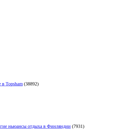
e в Topsham
(38892)
угие ньюансы отдыха в Финляндии
(7931)