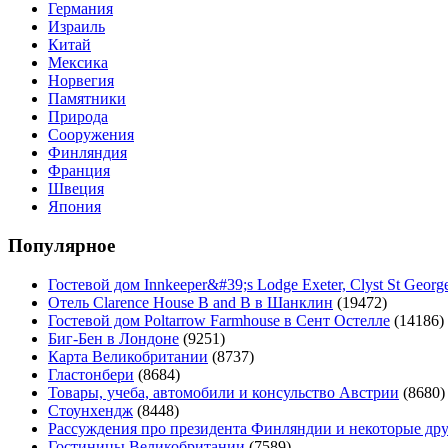
Германия
Израиль
Китай
Мексика
Норвегия
Памятники
Природа
Сооружения
Финляндия
Франция
Швеция
Япония
Популярное
Гостевой дом Innkeeper&#39;s Lodge Exeter, Clyst St Georg
Отель Clarence House B and B в Шанклин
(19472)
Гостевой дом Poltarrow Farmhouse в Сент Остелле
(14186)
Биг-Бен в Лондоне
(9251)
Карта Великобритании
(8737)
Гластонбери
(8684)
Товары, учеба, автомобили и консульство Австрии
(8680)
Стоунхендж
(8448)
Рассуждения про президента Финляндии и некоторые др
Гостиницы Великобритании
(7589)